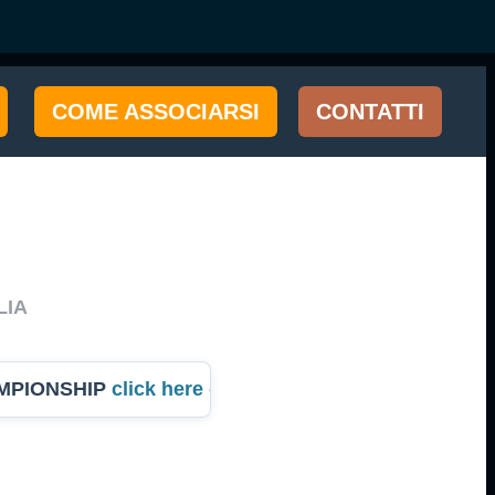
COME ASSOCIARSI
CONTATTI
LIA
PIONSHIP
click here -
Campionato dell'Anno Italia 20