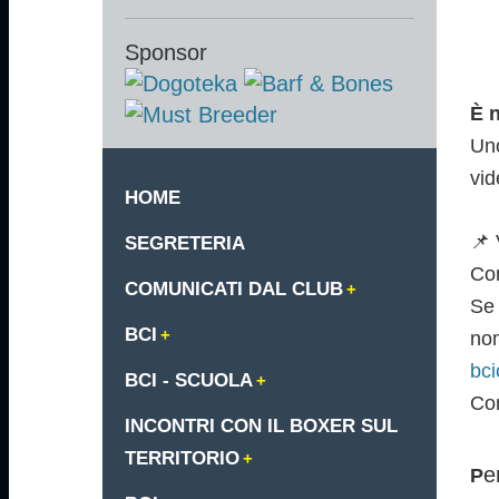
Sponsor
È n
Uno
vid
HOME
📌 
SEGRETERIA
Co
COMUNICATI DAL CLUB
Se 
BCI
nom
bci
BCI - SCUOLA
Con
INCONTRI CON IL BOXER SUL
TERRITORIO
e
P