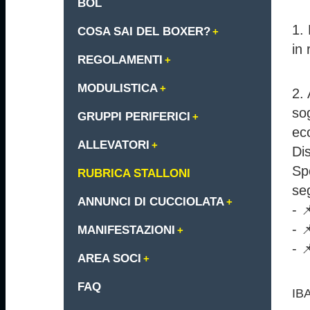
BOL
1.
COSA SAI DEL BOXER?
in 
REGOLAMENTI
MODULISTICA
2. 
sog
GRUPPI PERIFERICI
ec
ALLEVATORI
Dis
Spo
RUBRICA STALLONI
se
ANNUNCI DI CUCCIOLATA
- 
- 
MANIFESTAZIONI
- 
AREA SOCI
FAQ
IBA