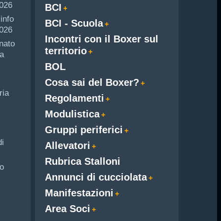
2026
BCI
info
BCI - Scuola
026
Incontri con il Boxer sul
nato
territorio
a
BOL
Cosa sai del Boxer?
ria
Regolamenti
Modulistica
Gruppi periferici
di
Allevatori
Rubrica Stalloni
o
Annunci di cucciolata
Manifestazioni
Area Soci