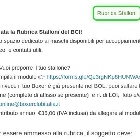
Rubrica Stalloni
ata la Rubrica Stalloni del BCI!
 spazio dedicato ai maschi disponibili per accoppiament
eo e contatti utili.
Vuoi proporre il tuo stallone?
mpila il modulo 👉
https://forms.gle/Qe3rgNKp8HUNWA
invece il tuo Boxer è già presente nel BOL, puoi saltare 
e (completo di affisso se presente) e n. di LOI, foto e/o 
online@boxerclubitalia.it
tributo annuo €35,00 (IVA inclusa) da allegare al modulo
r essere ammesso alla rubrica, il soggetto deve: