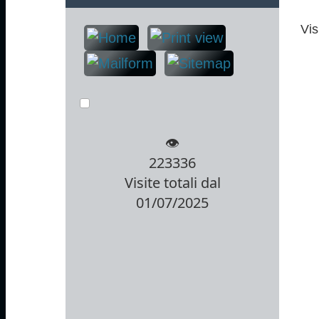
Vis
👁️
223336
Visite totali dal
01/07/2025