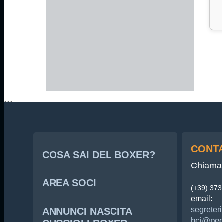
...
CONTA
COSA SAI DEL BOXER?
Chiama 
AREA SOCI
(+39) 37
email:
segreteri
ANNUNCI NASCITA
bci@pec.