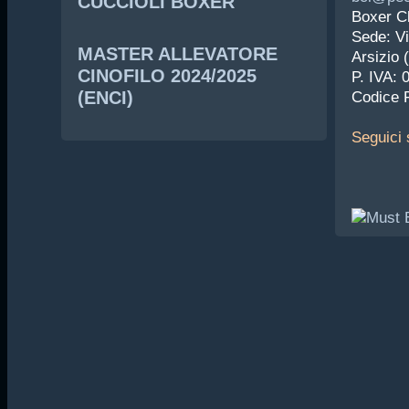
CUCCIOLI BOXER
Boxer Cl
Sede: Vi
MASTER ALLEVATORE
Arsizio 
CINOFILO 2024/2025
P. IVA:
(ENCI)
Codice 
Seguici
s