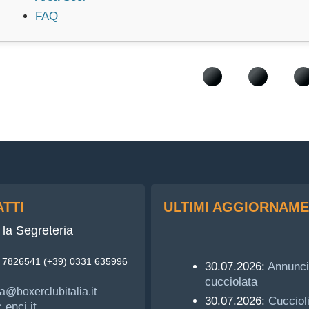
FAQ
TTI
ULTIMI AGGIORNAME
la Segreteria
3 7826541 (+39) 0331 635996
30.07.2026:
Annunci
cucciolata
a@boxerclubitalia.it
30.07.2026:
Cucciol
enci.it