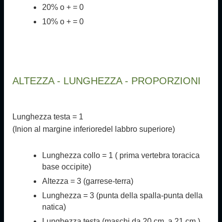
20% o + = 0
10% o + = 0
ALTEZZA - LUNGHEZZA - PROPORZIONI
Lunghezza testa = 1
(Inion al margine inferioredel labbro superiore)
Lunghezza collo = 1 ( prima vertebra toracica
base occipite)
Altezza = 3 (garrese-terra)
Lunghezza = 3 (punta della spalla-punta della
natica)
Lunghezza testa (maschi da 20 cm. a 21 cm.)