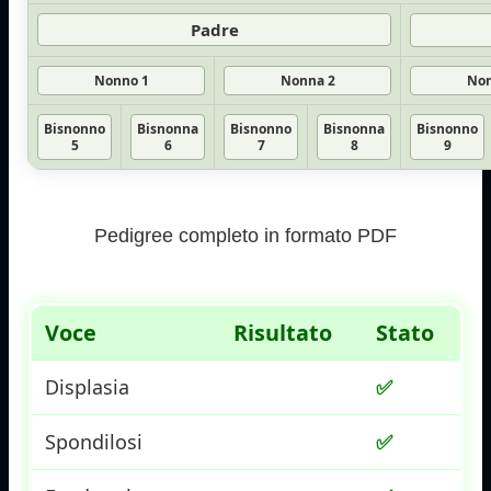
Padre
Nonno 1
Nonna 2
Non
Bisnonno
Bisnonna
Bisnonno
Bisnonna
Bisnonno
5
6
7
8
9
Pedigree completo in formato PDF
Voce
Risultato
Stato
Displasia
✅
Spondilosi
✅