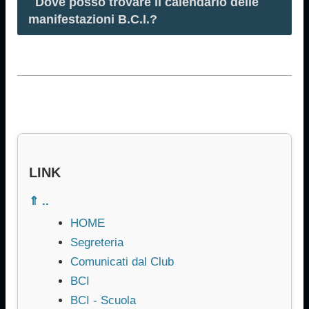
Dove posso trovare il calendario delle
manifestazioni B.C.I.?
LINK
⇑ ..
HOME
Segreteria
Comunicati dal Club
BCI
BCI - Scuola