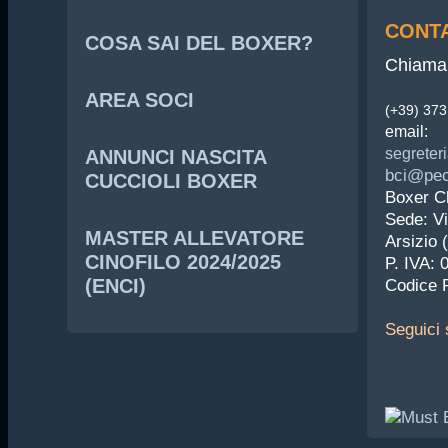
CONTA
COSA SAI DEL BOXER?
Chiama 
AREA SOCI
(+39) 37
email:
segreteri
ANNUNCI NASCITA
bci@pec.
CUCCIOLI BOXER
Boxer Cl
Sede: Vi
MASTER ALLEVATORE
Arsizio 
CINOFILO 2024/2025
P. IVA:
(ENCI)
Codice 
Seguici
s