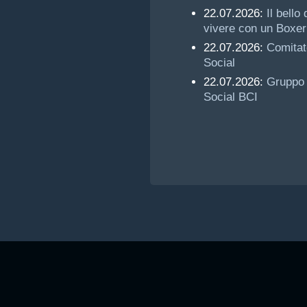
22.07.2026:
Il bello 
vivere con un Boxer
22.07.2026:
Comitat
Social
22.07.2026:
Gruppo
Social BCI