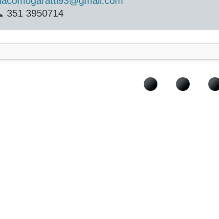
iacomogaratti93@gmail.com
 351 3950714