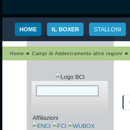
HOME
IL BOXER
STALLONI
«
«
Home
Campi di Addestramento altre regioni
Affiliazioni