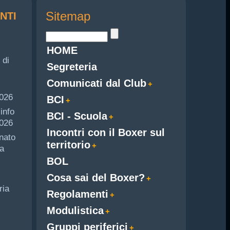
Sitemap
NTI
HOME
 di
Segreteria
Comunicati dal Club
i
2026
BCI
info
BCI - Scuola
026
Incontri con il Boxer sul
nato
territorio
a
BOL
Cosa sai del Boxer?
ria
Regolamenti
Modulistica
Gruppi periferici