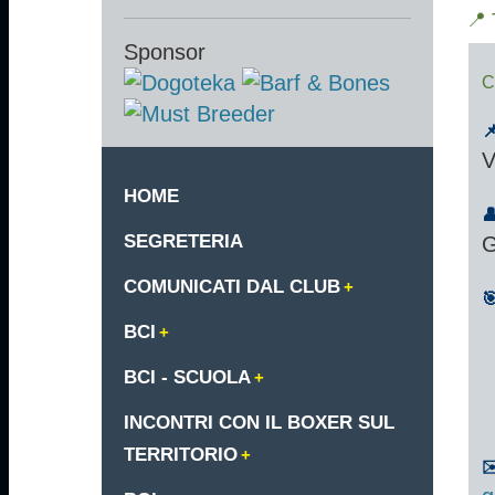
📍 
Sponsor
C

V
HOME

SEGRETERIA
G
COMUNICATI DAL CLUB

BCI
BCI - SCUOLA
INCONTRI CON IL BOXER SUL
TERRITORIO
✉