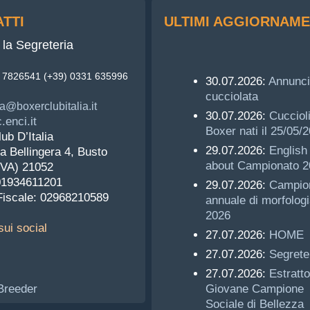
TTI
ULTIMI AGGIORNAME
la Segreteria
3 7826541 (+39) 0331 635996
30.07.2026:
Annunci
cucciolata
a@boxerclubitalia.it
30.07.2026:
Cucciol
enci.it
Boxer nati il 25/05/
ub D’Italia
29.07.2026:
English 
a Bellingera 4, Busto
about Campionato 2
(VA) 21052
 01934611201
29.07.2026:
Campio
Fiscale: 02968210589
annuale di morfologi
2026
ui social
27.07.2026:
HOME
27.07.2026:
Segrete
27.07.2026:
Estratto
Giovane Campione
Sociale di Bellezza